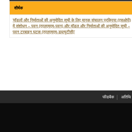
शीर्षक
‘मॉडलों और निर्माताओं की अनुमोदित सूची के लिए मानक संचालन प्रक्रिया (एसओपी)
में संशोधन – पवन (एएलएमएम-पवन) और मॉडल और निर्माताओं की अनुमोदित सूची –
पवन टरबाइन घटक (एएलएमएम-डब्ल्यूटीसी)’
फीडबैक
अतिथ‍ि 