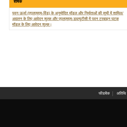
शीर्षक
पवन ऊर्जा (एएलएमएम-विंड) के अनुमोदित मॉडल और निर्माताओं की सूची में शामिल/
अद्यतन के लिए आवेदन शुल्क और एएलएमएम-डब्ल्यूटीसी में पवन टरबाइन घटक
मॉडल के लिए आवेदन शुल्क।
फीडबैक
अतिथ‍ि 