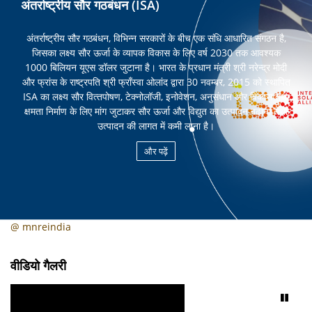
अंतर्राष्ट्रीय सौर गठबंधन (ISA)
अंतर्राष्ट्रीय सौर गठबंधन, व‍िभिन्‍न सरकारों के बीच एक संधि आधारित संगठन है,
जिसका लक्ष्‍य सौर ऊर्जा के व्‍यापक विकास के लिए वर्ष 2030 तक आवश्‍यक
1000 बिलियन यूएस डॉलर जुटाना है। भारत के प्रधान मंत्री श्री नरेन्‍द्र मोदी
और फ्रांस के राष्‍ट्रपति श्री फ्रॉंस्‍वा ओलांद द्वारा 30 नवम्‍बर, 2015 को स्‍थापित
ISA का लक्ष्‍य सौर वित्‍तपोषण, टेक्‍नोलॉजी, इनोवेशन, अनुसंधान और विकास तथा
क्षमता निर्माण के लिए मांग जुटाकर सौर ऊर्जा और विद्युत का उत्‍पादन बढ़ाना तथा
उत्‍पादन की लागत में कमी लाना है।
और पढ़ें
@ mnreindia
वीडियो गैलरी