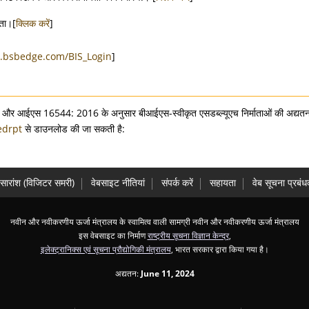
िता।[
क्लिक करें
]
s.bsbedge.com/BIS_Login
]
 और आईएस 16544: 2016 के अनुसार बीआईएस-स्वीकृत एसडब्ल्यूएच निर्माताओं की अद्यतन
edrpt
से डाउनलोड की जा सकती है:
सारांश (विज‍िटर समरी)
वेबसाइट नीतियां
संपर्क करें
सहायता
वेब सूचना प्रबं
नवीन और नवीकरणीय ऊर्जा मंत्रालय के स्‍वामित्‍व वाली सामग्री नवीन और नवीकरणीय ऊर्जा मंत्रालय
इस वेबसाइट का निर्माण
राष्ट्रीय सूचना विज्ञान केन्द्र
,
इलेक्ट्रानिक्स एवं सूचना प्रौद्योगिकी मंत्रालय
, भारत सरकार द्वारा किया गया है।
अद्यतन:
June 11, 2024